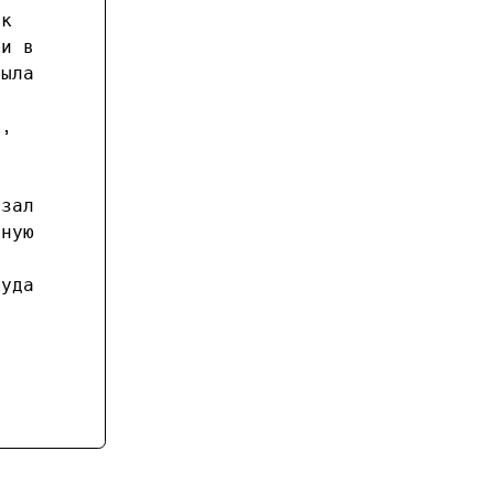
ак
ни в
была
е,
азал
нную
куда