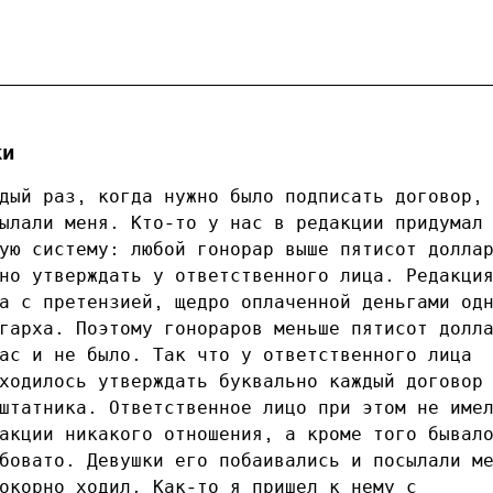
ки
дый раз, когда нужно было подписать договор,
ылали меня. Кто-то у нас в редакции придумал
ую систему: любой гонорар выше пятисот долла
но утверждать у ответственного лица. Редакци
а с претензией, щедро оплаченной деньгами од
гарха. Поэтому гонораров меньше пятисот долл
ас и не было. Так что у ответственного лица
ходилось утверждать буквально каждый договор
штатника. Ответственное лицо при этом не име
акции никакого отношения, а кроме того бывал
бовато. Девушки его побаивались и посылали м
окорно ходил. Как-то я пришел к нему с