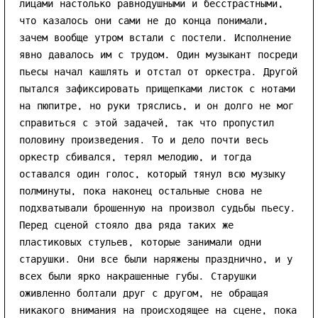
лицами настолько равнодушными и бесстрастными,
что казалось они сами не до конца понимали,
зачем вообще утром встали с постели. Исполнение
явно давалось им с трудом. Один музыкант посреди
пьесы начал кашлять и отстал от оркестра. Другой
пытался зафиксировать прищепками листок с нотами
на пюпитре, но руки тряслись, и он долго не мог
справиться с этой задачей, так что пропустил
половину произведения. То и дело почти весь
оркестр сбивался, терял мелодию, и тогда
оставался один голос, который тянул всю музыку
полминуты, пока наконец остальные снова не
подхватывали брошенную на произвол судьбы пьесу.
Перед сценой стояло два ряда таких же
пластиковых стульев, которые занимали одни
старушки. Они все были наряжены празднично, и у
всех были ярко накрашенные губы. Старушки
оживленно болтали друг с другом, не обращая
никакого внимания на происходящее на сцене, пока