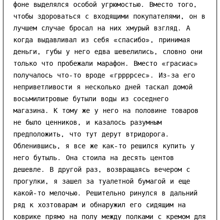
фоне выделялся особой угрюмостью. Вместо того,
чтобы здороваться с входящими покупателями, он в
лучшем случае бросал на них хмурый взгляд. А
когда выдавливал из себя «спасибо», принимая
деньги, губы у него едва шевелились, словно они
только что пробежали марафон. Вместо «грасиас»
получалось что-то вроде «гррррсес». Из-за его
неприветливости я несколько дней таскал домой
восьмилитровые бутыли воды из соседнего
магазина. К тому же у него на половине товаров
не было ценников, и казалось разумным
предположить, что тут дерут втридорога.
Обленившись, я все же как-то решился купить у
него бутыль. Она стоила на десять центов
дешевле. В другой раз, возвращаясь вечером с
прогулки, я зашел за туалетной бумагой и еще
какой-то мелочью. Решительно ринулся в дальний
ряд к хозтоварам и обнаружил его сидящим на
коврике прямо на полу между полками с кремом для