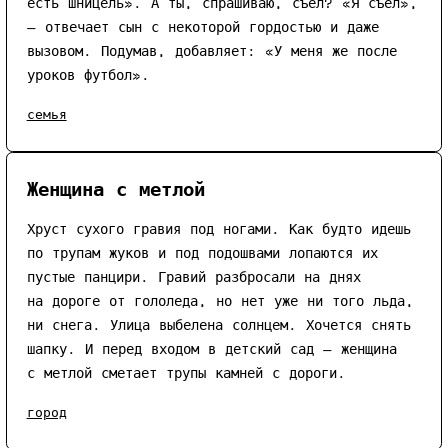
есть шницель». А ты, спрашиваю, съел? «Я съел»,
— отвечает сын с некоторой гордостью и даже
вызовом. Подумав, добавляет: «У меня же после
уроков футбол».
семья
Женщина с метлой
Хруст сухого гравия под ногами. Как будто идешь
по трупам жуков и под подошвами лопаются их
пустые панцири. Гравий разбросали на днях
на дороге от гололеда, но нет уже ни того льда,
ни снега. Улица выбелена солнцем. Хочется снять
шапку. И перед входом в детский сад — женщина
с метлой сметает трупы камней с дороги.
город